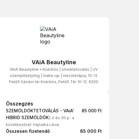
VAiA Beautyline
VAiA’ Beautyline • Kiskőrös | sminktetoválás | UV
szempillastyling | make-up | mezoterápia, 10-12
Petőfi Sándor tér Kiskőrös, Petőfi Tér 10-12. 6200
Összegzés
Összegzés
SZEMÖLDÖKTETOVÁLÁS - VAiA'
85 000 Ft
HIBRID SZEMÖLDÖK
2 ó és 30 p
·
a
következővel: Hajnalka Lévai
Összesen fizetendő
85 000 Ft