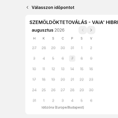
Válasszon időpontot
SZEMÖLDÖKTETOVÁLÁS - VAiA' HIB
augusztus
2026
H
K
S
C
P
S
V
27
28
29
30
31
1
2
3
4
5
6
7
8
9
10
11
12
13
14
15
16
17
18
19
20
21
22
23
24
25
26
27
28
29
30
31
1
2
3
4
5
6
Időzóna
(
Europe/Budapest
)