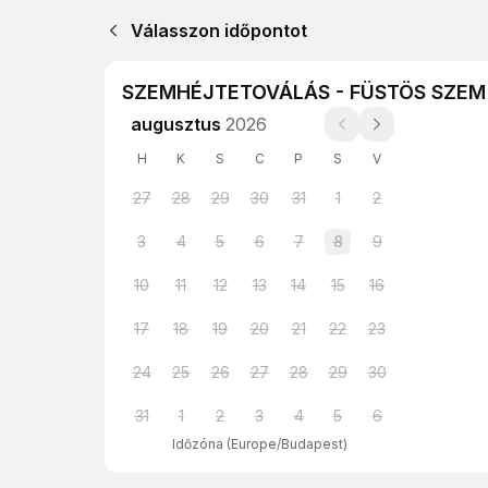
Válasszon időpontot
SZEMHÉJTETOVÁLÁS - FÜSTÖS SZEM
augusztus
2026
H
K
S
C
P
S
V
27
28
29
30
31
1
2
3
4
5
6
7
8
9
10
11
12
13
14
15
16
17
18
19
20
21
22
23
24
25
26
27
28
29
30
31
1
2
3
4
5
6
Időzóna
(
Europe/Budapest
)