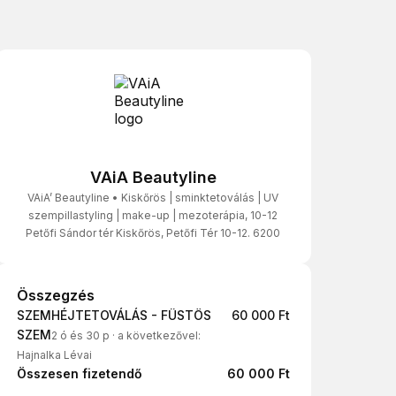
VAiA Beautyline
VAiA’ Beautyline • Kiskőrös | sminktetoválás | UV
szempillastyling | make-up | mezoterápia, 10-12
Petőfi Sándor tér Kiskőrös, Petőfi Tér 10-12. 6200
Összegzés
Összegzés
SZEMHÉJTETOVÁLÁS - FÜSTÖS
60 000 Ft
SZEM
2 ó és 30 p
·
a következővel:
Hajnalka Lévai
Összesen fizetendő
60 000 Ft